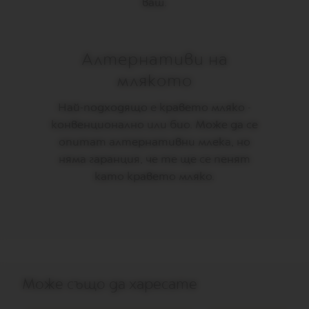
ваш.
I
O
N
S
Алтернативи на
V
млякото
E
R
T
Най-подходящо е кравето мляко -
U
конвенционално или био. Може да се
O
D
опитат алтернативни млека, но
E
няма гаранция, че те ще се пенят
C
A
като кравето мляко.
F
F
E
I
N
A
T
O
Може също да харесате
V
E