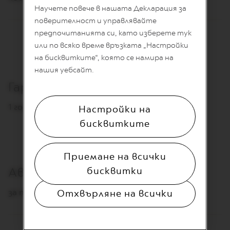
E
Научете повече в нашата Декларация за
R
T
поверителност и управлявайте
U
предпочитанията си, като изберете тук
O
E
или по всяко време връзката „Настройки
S
на бисквитките“, която се намира на
P
нашия уебсайт.
R
E
Гаранция
S
S
O
1 година
Настройки на
бисквитките
V
E
R
T
Приемане на всички
U
O
бисквитки
Автоматично изключване
D
O
за пестене на енергия
Отхвърляне на всички
U
B
L
E
E