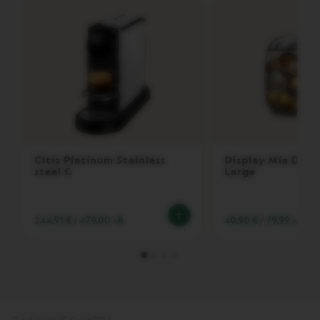
R
T
U
O
M
A
S
T
E
R
O
R
I
Citiz Platinum Stainless
Display Mia Disp
G
steel C
Large
I
N
V
244,91 €
/
479,00 лв.
40,90 €
/
79,99 лв.
E
R
T
U
O
C
A
R