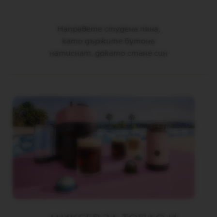
S
T
E
Направете студена пяна,
R
O
като държите бутона
R
натиснат, докато стане син
I
G
I
N
S
O
R
I
G
I
N
A
L
B
A
R
I
S