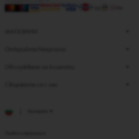
ПЛАЩАНЕ С КАРТА
A
F
E
C
H
МАГАЗИНИ
E
C
K
Открийте Nespresso
O
U
T
Обслужване на клиенти
G
I
F
T
Свържете се с нас
V
E
R
T
Български
U
O
W
R
Правна информация
A