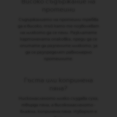
Високо съдържание на
R
протеини
T
U
O
Съдържанието на протеини трябва
M
да е високо, тъй като те позволяват
U
G
на млякото да се пени. Разклатете
картонената опаковка, преди да се
V
E
опитате да разпените млякото, за
R
да се разпределят равномерно
T
U
протеините.
O
B
A
R
Гъста или копринена
I
S
пяна?
T
A
C
Нискомасленото мляко създава суха,
R
твърда пяна, а високомасленото -
E
влажна, копринена пяна. Изборът е
A
T