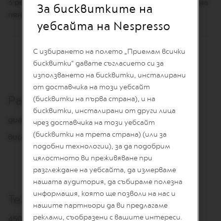
D
3 рецепти – Гореща млечна пяна, студена млечна
За бисквитките на
E
пяна, топло мляко
D
уебсайта на Nespresso
I
T
I
O
С избирането на полето „Приемам всички
N
бисквитки“ давате съгласието си за
използването на бисквитки, инсталирани
V
E
от доставчика на този уебсайт
R
Размери
(бисквитки на първа страна), и на
T
бисквитки, инсталирани от други лица
U
диаметър
:
9 см
O
чрез доставчика на този уебсайт
R
(бисквитки на трета страна) (или за
I
височина
:
17 см
S
подобни технологии), за да подобрим
T
цялостното ви преживяване при
R
разглеждане на уебсайта, да измерваме
E
T
нашата аудитория, да събираме полезна
T
информация, която ще позволи на нас и
O
Тегло
нашите партньори да ви предлагаме
V
реклами, съобразени с вашите интереси.
450 g