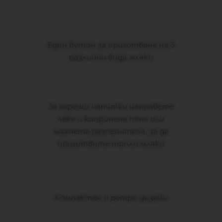
L
I
A
N
A
Един бутон за приготвяне на 3
W
различни вида мляко
O
R
L
D
E
За горещи напитки направете
X
P
лека и копринена пяна или
L
махнете разпенителя, за да
O
R
приготвите топло мляко
A
T
I
O
N
S
Компактен и ретро дизайн
M
A