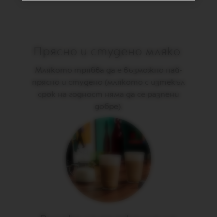
S
P
R
E
S
S
Прясно и студено мляко
O
Млякото трябва да е възможно най-
V
прясно и студено (млякото с изтекъл
E
R
срок на годност няма да се разпени
T
добре).
U
O
G
R
A
N
L
U
N
G
O
V
E