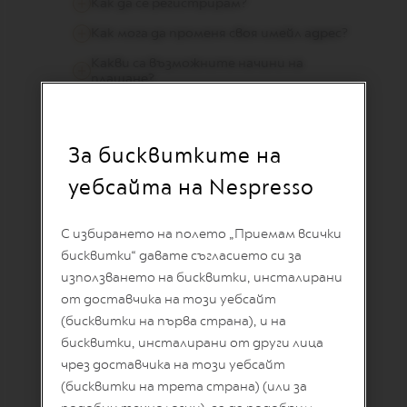
Как да се регистрирам?
S
T
Как мога да променя своя имейл адрес?
E
R
Какви са възможните начини на
O
плащане?
R
I
В поръчката ми има повредени,
G
липсващи, с изтекъл срок на годност
I
или дефектни продукти. Какво трябва
N
За бисквитките на
да направя?
S
уебсайта на Nespresso
Какви са ползите от регистриране на
O
кафемашина Nespresso?
R
I
Колко време отнема доставката?
С избирането на полето „Приемам всички
G
бисквитки“ давате съгласието си за
I
Как мога да бъда в крак с новините и
N
промоциите на Nespresso?
използването на бисквитки, инсталирани
A
от доставчика на този уебсайт
L
(бисквитки на първа страна), и на
B
бисквитки, инсталирани от други лица
A
СЪДЕЙСТВИЕ, СВЪРЗАНО С
чрез доставчика на този уебсайт
R
МАШИНИТЕ
I
(бисквитки на трета страна) (или за
S