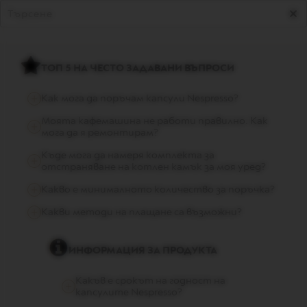
I
T
E
D
E
D
ТОП 5 НА ЧЕСТО ЗАДАВАНИ ВЪПРОСИ
I
T
Как мога да поръчам капсули Nespresso?
I
O
Моята кафемашина не работи правилно. Как
N
мога да я ремонтирам?
I
Къде мога да намеря комплектa за
S
отстраняване на котлен камък за моя уред?
P
I
Какво е минималното количество за поръчка?
R
A
Какви методи на плащане са възможни?
Z
I
O
ИНФОРМАЦИЯ ЗА ПРОДУКТА
N
E
I
Какъв е срокът на годност на
T
капсулите Nespresso?
A