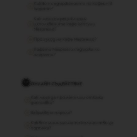
L
Какво е съдържанието на кофеин в
I
кафето?
A
N
Как мога да рециклирам
A
използваните кафе капсули
Nespresso?
W
Произход на кафе Nespresso?
O
R
Кафето Nespresso съдържа ли
L
алергени?
D
E
X
P
L
O
ОНЛАЙН СЪДЕЙСТВИЕ
R
A
T
Как мога да променя или откажа
I
доставка?
O
N
Забравена парола?
S
Какво е минималното количество за
поръчка?
M
A