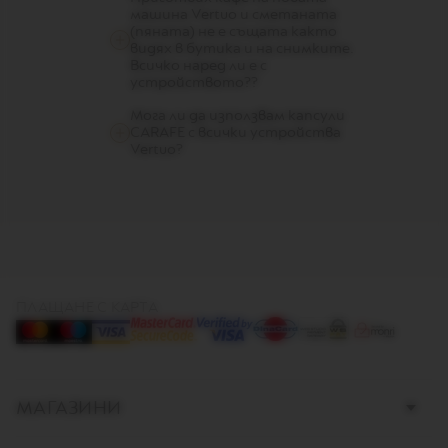
D
машина Vertuo и сметаната
E
(пяната) не е същата както
D
видях в бутика и на снимките.
I
Всичко наред ли е с
T
устройството??
I
O
Мога ли да използвам капсули
N
CARAFE с всички устройства
Vertuo?
V
E
R
T
U
O
R
I
S
ПЛАЩАНЕ С КАРТА
T
R
E
T
T
O
МАГАЗИНИ
V