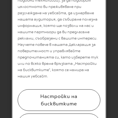
подобни технологии), за да подобрим
T
Инструкции за задължително
цялостното ви преживяване при
A
почистване на Вашия Vertuo уред
C
разглеждане на уебсайта, да измерваме
Къде мога да намеря комплектa за
R
нашата аудитория, да събираме полезна
отстраняване на котлен камък за моя
E
уред?
A
информация, която ще позволи на нас и
T
нашите партньори да ви предлагаме
Как да почистя системата Aeroccino?
I
O
реклами, съобразени с вашите интереси.
Моята кафемашина не работи
N
Научете повече в нашата Декларация за
правилно. Как мога да я ремонтирам?
S
поверителност и управлявайте
Защо моят Aeroccino не образува
D
предпочитанията си, като изберете тук
добра пяна?
E
или по всяко време връзката „Настройки
C
Къде мога да намеря резервни части за
на бисквитките“, която се намира на
A
моя уред?
F
нашия уебсайт.
F
Защо моята машина Nespresso се
E
нуждае от отстраняване на котлен
I
камък?
N
Настройки на
A
Как се почиства системата Rapid
T
бисквитките
cappuccino в Lattissima One?
O
V