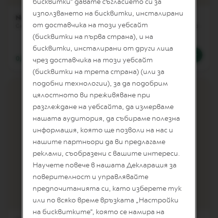
бисквитки“ давате съгласието си за
L
I
използването на бисквитки, инсталирани
Nocciola
Caramello
A
от доставчика на този уебсайт
Сладка почивка
Кремообразно и карамелено
N
(бисквитки на първа страна), и на
A
бисквитки, инсталирани от други лица
W
0,63 €
/
1,23 лв.
0,63 €
/
1,23 лв.
чрез доставчика на този уебсайт
O
R
(бисквитки на трета страна) (или за
L
подобни технологии), за да подобрим
D
цялостното ви преживяване при
E
X
разглеждане на уебсайта, да измерваме
P
нашата аудитория, да събираме полезна
L
O
информация, която ще позволи на нас и
R
нашите партньори да ви предлагаме
A
реклами, съобразени с вашите интереси.
T
I
Научете повече в нашата Декларация за
O
поверителност и управлявайте
N
S
предпочитанията си, като изберете тук
Размер на
чашата
или по всяко време връзката „Настройки
M
на бисквитките“, която се намира на
A