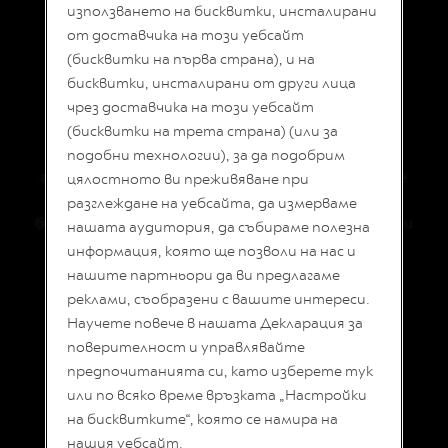
L
използването на бисквитки, инсталирани
I
от доставчика на този уебсайт
КЛАСИЧЕСКОТО
A
N
(бисквитки на първа страна), и на
ЕСПРЕСО
A
бисквитки, инсталирани от други лица
чрез доставчика на този уебсайт
ИЗЖИВЯВАНЕ
W
O
(бисквитки на трета страна) (или за
R
Линията Original предлага широка гама от
подобни технологии), за да подобрим
L
аромати, за да задоволи всички желани вкусове
цялостното ви преживяване при
D
E
кафе еспресо. Къси или дълги, интензивни или
разглеждане на уебсайта, да измерваме
X
безкофеинови кафета, покрити със сметана или
нашата аудитория, да събираме полезна
P
пълни с млечна пяна. Класически по ваш начин.
L
информация, която ще позволи на нас и
O
нашите партньори да ви предлагаме
R
реклами, съобразени с вашите интереси.
A
T
Научете повече в нашата Декларация за
I
поверителност и управлявайте
O
N
предпочитанията си, като изберете тук
S
или по всяко време връзката „Настройки
на бисквитките“, която се намира на
M
A
нашия уебсайт.