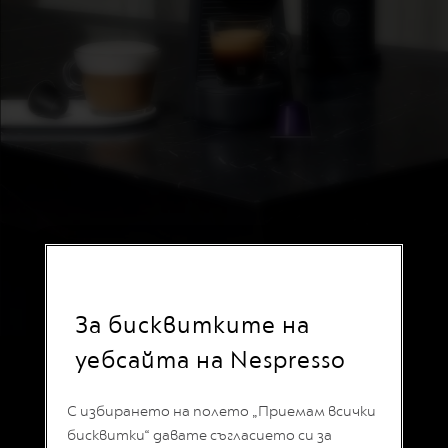
I
T
E
D
E
D
I
T
I
O
N
I
S
P
I
R
A
За бисквитките на
Z
I
O
уебсайта на Nespresso
N
ORIGINAL
VERTUO
E
I
С избирането на полето „Приемам всички
T
бисквитки“ давате съгласието си за
A
ORIGINAL