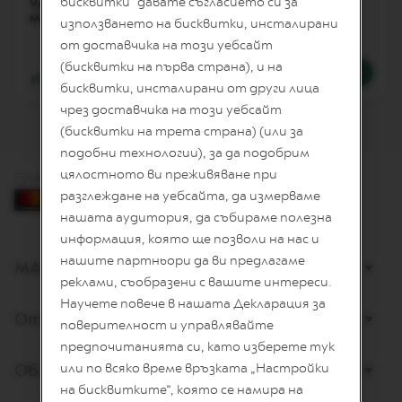
бисквитки“ давате съгласието си за
Vertuo Lattissima
Vertuo Lattissima
I
Matte Black & Glossy
Matte White &
използването на бисквитки, инсталирани
T
Glossy
E
от доставчика на този уебсайт
D
(бисквитки на първа страна), и на
E
403,41 €
/
789,00 лв.
403,41 €
/
789,00 лв.
D
бисквитки, инсталирани от други лица
I
чрез доставчика на този уебсайт
T
(бисквитки на трета страна) (или за
I
O
подобни технологии), за да подобрим
N
цялостното ви преживяване при
ПЛАЩАНЕ С КАРТА
I
разглеждане на уебсайта, да измерваме
S
нашата аудитория, да събираме полезна
P
информация, която ще позволи на нас и
I
R
нашите партньори да ви предлагаме
МАГАЗИНИ
A
реклами, съобразени с вашите интереси.
Z
I
Научете повече в нашата Декларация за
Открийте Nespresso
O
поверителност и управлявайте
N
предпочитанията си, като изберете тук
E
I
Обслужване на клиенти
или по всяко време връзката „Настройки
T
на бисквитките“, която се намира на
A