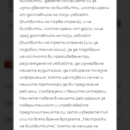
бисквитки“ давате съгласието си за
Display Mia
Ice Cube Tray, Yuzu
I
Dispenser, Wooden
използването на бисквитки, инсталирани
T
Lid
E
от доставчика на този уебсайт
D
(бисквитки на първа страна), и на
E
34,00 €
/
66,50 лв.
9,00 €
/
17,60 лв.
D
бисквитки, инсталирани от други лица
I
чрез доставчика на този уебсайт
T
(бисквитки на трета страна) (или за
I
O
подобни технологии), за да подобрим
N
цялостното ви преживяване при
ПЛАЩАНЕ С КАРТА
I
разглеждане на уебсайта, да измерваме
S
нашата аудитория, да събираме полезна
P
информация, която ще позволи на нас и
I
R
нашите партньори да ви предлагаме
МАГАЗИНИ
A
реклами, съобразени с вашите интереси.
Z
I
Научете повече в нашата Декларация за
Открийте Nespresso
O
поверителност и управлявайте
N
предпочитанията си, като изберете тук
E
I
Обслужване на клиенти
или по всяко време връзката „Настройки
T
на бисквитките“, която се намира на
A