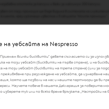
незабавна отстъпка за капсули и важи за максимум 200 капсули.
лзват от тази промоция ще бъде видима в системата на служители
на клиента, чрез изскачащо известие и в секцията "Моите промоции".
 индивидуалното им работно време на следните адреси от 01.06.2026 
 на уебсайта на Nespresso
тняково 48
Приемам всички бисквитки“ давате съгласието си за използ
рни връх 100
а на този уебсайт (бисквитки на първа страна), и на биск
ско шосе 153з
ка на този уебсайт (бисквитки на трета страна) (или за подо
преживяване при разглеждане на уебсайта, да измерваме на
ндрей Сахаров 2
ция, която ще позволи на нас и нашите партньори да ви пр
:00 ч. на 01.06.2026 г. до 23:59 ч. на 26.07.2026 г.
ереси. Научете повече в нашата Декларация за поверително
 изберете тук или по всяко време връзката „Настройки на 
0 и 17:00 ч., в периода от 09:00 ч. на 01.06.2026 г. до 17:00 ч. на 24.
.