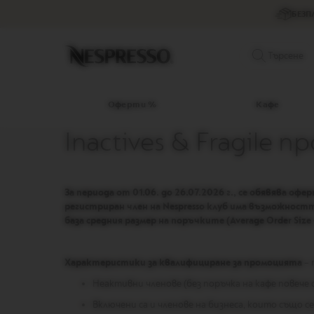
Оферти
БЕЗП
%
Кафе
Original
Търсене
капсули
LIMITED
EDITION
Оферти %
Кафе
ISPIRAZIONE
Inactives & Fragile 
ITALIANA
WORLD
EXPLORATIONS
MASTER
За периода от 01.06. до 26.07.2026 г., се обявяв
ORIGINS
регистриран член на Nespresso клуб има възможностт
база средния размер на поръчките (Average Order Size
ORIGINAL
BARISTA
CREATIONS
Характеристики за квалифициране за промоцията
– 
DECAFFEINATO
Неактивни членове (без поръчка на кафе повече
Vertuo
Включени са и членове на бизнеса, които също 