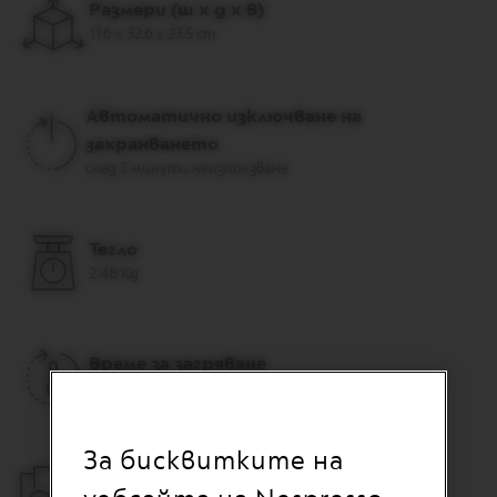
Размери (ш х д х в)
S
T
11.6 x 32.6 x 23.5 cm
E
R
O
R
Автоматично изключване на
I
G
захранването
I
след 2 минути неизползване
N
S
O
Тегло
R
2.48 Kg
I
G
I
N
A
Време за загряване
L
25 секунди
B
A
R
За бисквитките на
I
Гаранция
S