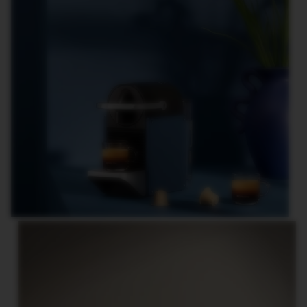
D
E
D
I
T
I
O
N
V
E
R
T
U
O
R
I
S
T
R
E
T
T
O
V