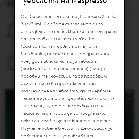
уебсайта на Nespresso
2 години
T
A
C
С избирането на полето „Приемам всички
R
E
бисквитки“ давате съгласието си за
Вместимост на контейнер за капсули
A
използването на бисквитки, инсталирани
10 капсули
T
от доставчика на този уебсайт
I
O
(бисквитки на първа страна), и на
N
бисквитки, инсталирани от други лица
S
Подвижен резервоар за вода
чрез доставчика на този уебсайт
0.7L
D
(бисквитки на трета страна) (или за
E
подобни технологии), за да подобрим
C
A
цялостното ви преживяване при
F
разглеждане на уебсайта, да измерваме
F
E
нашата аудитория, да събираме полезна
I
информация, която ще позволи на нас и
N
нашите партньори да ви предлагаме
A
T
реклами, съобразени с вашите интереси.
O
Научете повече в нашата Декларация за
поверителност и управлявайте
V