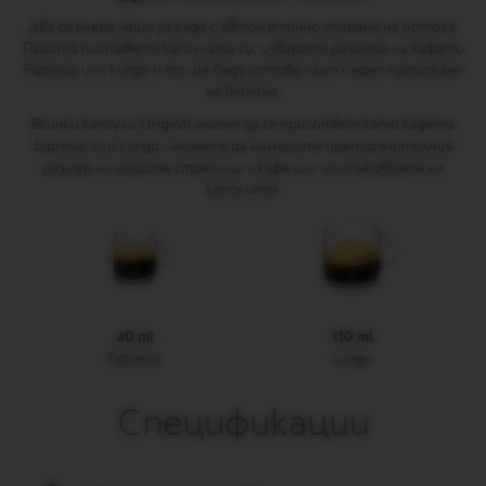
L
Два размера чаши за кафе с автоматично спиране на потока.
I
A
Просто поставете капсулата си, изберете размера на кафето
N
Espresso или Lungo и то ще бъде готово само с едно натискане
A
на бутона.
W
Всички капсули Original могат да се приготвят като кафета
O
Espresso или Lungo - можете да намерите препоръчителния
R
размер на нашите страници с кафе или на опаковката на
L
капсулата.
D
E
X
P
L
O
R
A
40 ml
110 ml
T
Espresso
Lungo
I
O
N
Спецификации
S
M
A