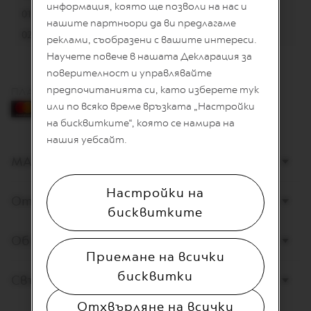
L
информация, която ще позволи на нас и
01.01. Неработен ден
I
нашите партньори да ви предлагаме
A
02.01. 10:00 – 21:00
реклами, съобразени с вашите интереси.
N
A
Научете повече в нашата Декларация за
поверителност и управлявайте
W
предпочитанията си, като изберете тук
O
ПЛАЩАНЕ С КАРТА
R
или по всяко време връзката „Настройки
L
на бисквитките“, която се намира на
D
E
нашия уебсайт.
X
МАГАЗИНИ
P
L
O
Настройки на
R
Открийте Nespresso
A
бисквитките
T
I
Обслужване на клиенти
O
Приемане на всички
N
S
бисквитки
Свържете се с нас
M
A
Отхвърляне на всички