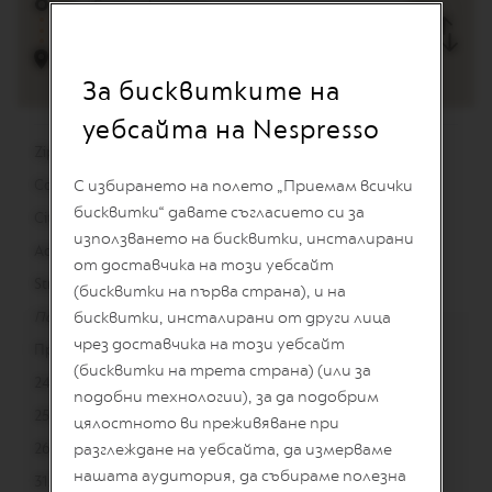
I
T
E
D
За бисквитките на
E
D
уебсайта на Nespresso
I
T
Zip:
9000
I
O
Country:
С избирането на полето „Приемам всички
България
N
бисквитки“ давате съгласието си за
City:
Varna
използването на бисквитки, инсталирани
I
Address:
Akademik Andrei Saharov 2
S
от доставчика на този уебсайт
P
Street View
(бисквитки на първа страна), и на
I
R
Понеделник – Неделя 10:00 - 22:00
бисквитки, инсталирани от други лица
A
чрез доставчика на този уебсайт
Празнично работно време:
Z
I
(бисквитки на трета страна) (или за
24.12. 10:00 – 18:00
O
подобни технологии), за да подобрим
N
25.12. 10:00 – 18:00
цялостното ви преживяване при
E
I
26.12. – 30.12. 10:00 – 21:00
разглеждане на уебсайта, да измерваме
T
нашата аудитория, да събираме полезна
A
31.12. 10:00 – 18:00