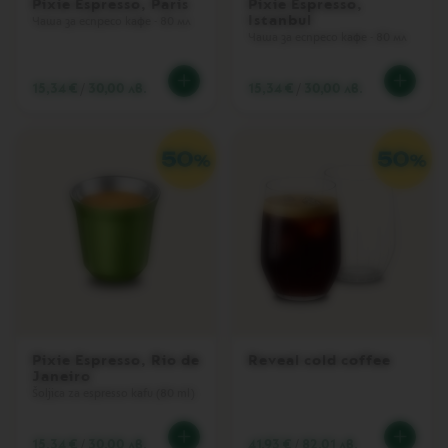
Pixie Espresso, Paris
Pixie Espresso,
I
Istanbul
Чаша за еспресо кафе - 80 мл
T
Чаша за еспресо кафе - 80 мл
E
D
E
15,34 €
/
30,00 лв.
15,34 €
/
30,00 лв.
D
I
T
I
O
N
I
S
P
I
R
A
Z
I
O
Pixie Espresso, Rio de
Reveal cold coffee
N
Janeiro
E
Šoljica za espresso kafu (80 ml)
I
T
A
15,34 €
/
30,00 лв.
41,93 €
/
82,01 лв.