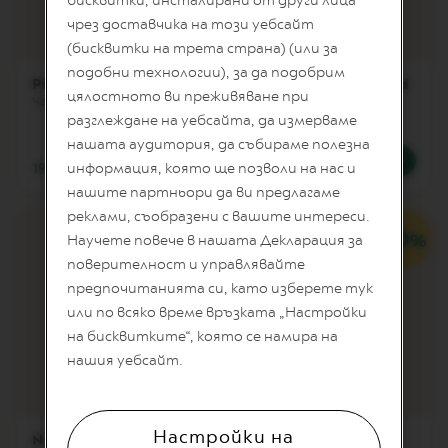
бисквитки, инсталирани от други лица
T
чрез доставчика на този уебсайт
A
C
(бисквитки на трета страна) (или за
R
подобни технологии), за да подобрим
E
Pixie Lungo, Tokyo
Reveal espresso Mild
A
цялостното ви преживяване при
Чаша за лунго кафе - 160 мл
T
разглеждане на уебсайта, да измерваме
I
O
нашата аудитория, да събираме полезна
N
информация, която ще позволи на нас и
19,17 €
/
37,49 лв.
36,81 €
/
71,99 лв.
S
нашите партньори да ви предлагаме
D
реклами, съобразени с вашите интереси.
E
Научете повече в нашата Декларация за
C
поверителност и управлявайте
A
F
предпочитанията си, като изберете тук
F
или по всяко време връзката „Настройки
E
I
на бисквитките“, която се намира на
N
нашия уебсайт.
A
T
O
Настройки на
V
Nude Gran Lungo
Nude Lungo