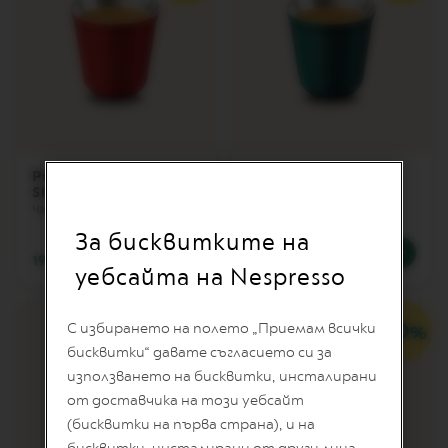
S
T
E
R
O
R
I
G
I
N
Pixie Lungo,
Pixie Lungo,
S
Shanghai
Stockholm
Чаша за лунго кафе - 160 мл
Чаша за лунго кафе - 160 мл
O
R
За бисквитките на
I
19,17 €
/
37,49 лв.
19,17 €
/
37,49 лв.
G
уебсайта на Nespresso
I
N
A
С избирането на полето „Приемам всички
L
бисквитки“ давате съгласието си за
B
използването на бисквитки, инсталирани
A
от доставчика на този уебсайт
R
I
(бисквитки на първа страна), и на
S