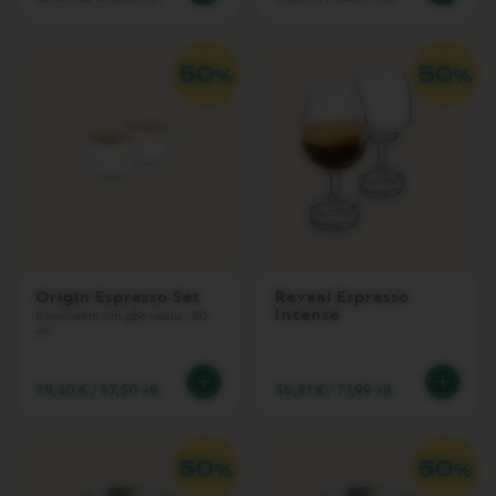
L
I
A
N
A
W
O
R
L
D
E
X
P
L
O
Origin Espresso Set
Reveal Espresso
R
Intense
Комплект от две чаши - 80
A
мл.
T
I
O
29,40 €
/
57,50 лв.
36,81 €
/
71,99 лв.
N
S
M
A