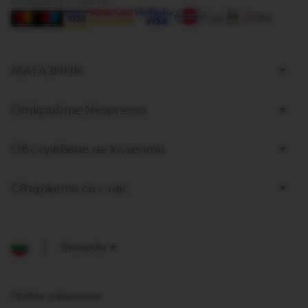
E
ПЛАЩАНЕ С КАРТА
R
T
U
O
E
МАГАЗИНИ
S
P
R
E
Открийте Nespresso
S
S
O
Обслужване на клиенти
V
E
Свържете се с нас
R
T
U
O
D
Български
O
U
B
L
E
Правна информация
E