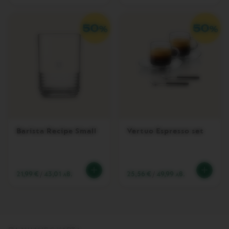
D
E
D
I
T
I
O
N
V
E
R
T
U
O
Barista Recipe Small
Vertuo Espresso set
R
I
S
T
R
21,99 €
/
43,01 лв.
25,56 €
/
49,99 лв.
E
T
T
O
V