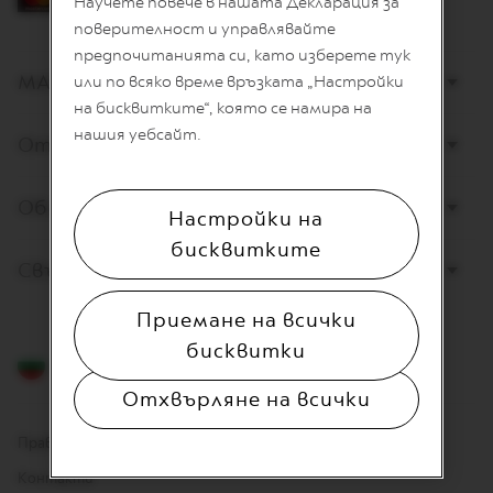
Научете повече в нашата Декларация за
L
I
поверителност и управлявайте
A
предпочитанията си, като изберете тук
N
МАГАЗИНИ
или по всяко време връзката „Настройки
A
на бисквитките“, която се намира на
W
нашия уебсайт.
Открийте Nespresso
O
R
L
D
Обслужване на клиенти
Настройки на
E
X
бисквитките
P
Свържете се с нас
L
O
R
Приемане на всички
A
бисквитки
T
Български
I
O
Отхвърляне на всички
N
S
Правна информация
M
Контакти
A