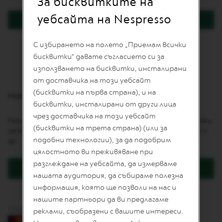
За бисквитките на
I
T
уебсайта на Nespresso
Вход
E
D
E
Забравили сте паролата си?
С избирането на полето „Приемам всички
D
I
бисквитки“ давате съгласието си за
T
използването на бисквитки, инсталирани
I
от доставчика на този уебсайт
O
N
(бисквитки на първа страна), и на
Нови клиенти
бисквитки, инсталирани от други лица
I
чрез доставчика на този уебсайт
S
Регистрацията Ви дава няколко предимства: по-бърза поръчка,
P
(бисквитки на трета страна) (или за
запазване на повече от един адрес, проследяване на поръчки и
I
подобни технологии), за да подобрим
др.
R
A
цялостното ви преживяване при
Z
разглеждане на уебсайта, да измерваме
I
Регистрация
O
нашата аудитория, да събираме полезна
N
информация, която ще позволи на нас и
E
нашите партньори да ви предлагаме
I
ПЛАЩАНЕ С КАРТА
T
реклами, съобразени с вашите интереси.
A