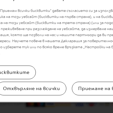
Приемам всички бисквитки“ давате съгласието си за използ
а на този уебсайт (бисквитки на първа страна), и на биск
ка на този уебсайт (бисквитки на трета страна) (или за подо
преживяване при разглеждане на уебсайта, да измерваме на
ция, която ще позволи на нас и нашите партньори да ви пр
ереси. Научете повече в нашата Декларация за поверително
 изберете тук или по всяко време връзката „Настройки на 
.
исквитките
Отхвърляне на всички
Приемане на 
АНЕ С КАРТА