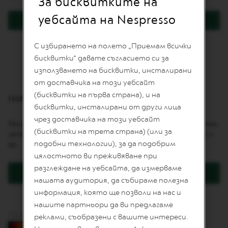
За бисквитките на
I
T
уебсайта на Nespresso
Вход
E
D
E
Забравили сте паролата си?
С избирането на полето „Приемам всички
D
I
бисквитки“ давате съгласието си за
T
използването на бисквитки, инсталирани
I
от доставчика на този уебсайт
O
N
(бисквитки на първа страна), и на
Нови клиенти
бисквитки, инсталирани от други лица
I
чрез доставчика на този уебсайт
S
Регистрацията Ви дава няколко предимства: по-бърза поръчка,
P
(бисквитки на трета страна) (или за
запазване на повече от един адрес, проследяване на поръчки и
I
подобни технологии), за да подобрим
др.
R
A
цялостното ви преживяване при
Z
разглеждане на уебсайта, да измерваме
I
Регистрация
O
нашата аудитория, да събираме полезна
N
информация, която ще позволи на нас и
E
нашите партньори да ви предлагаме
I
ПЛАЩАНЕ С КАРТА
T
реклами, съобразени с вашите интереси.
A