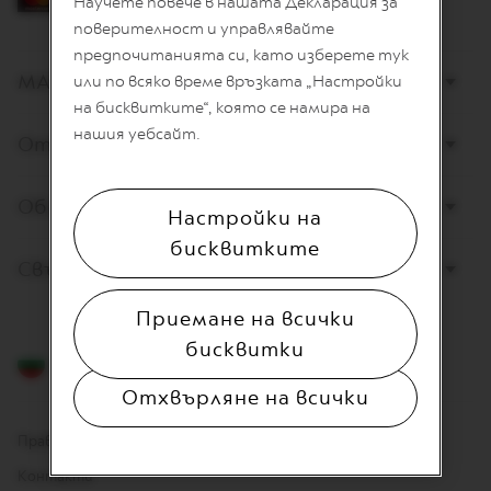
Научете повече в нашата Декларация за
L
I
поверителност и управлявайте
A
предпочитанията си, като изберете тук
N
МАГАЗИНИ
или по всяко време връзката „Настройки
A
на бисквитките“, която се намира на
W
нашия уебсайт.
Открийте Nespresso
O
R
L
D
Обслужване на клиенти
Настройки на
E
X
бисквитките
P
Свържете се с нас
L
O
R
Приемане на всички
A
бисквитки
T
Български
I
O
Отхвърляне на всички
N
S
Правна информация
M
Контакти
A