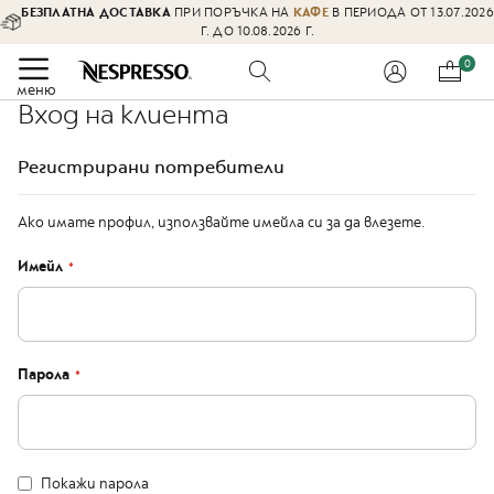
БЕЗПЛАТНА ДОСТАВКА
ПРИ ПОРЪЧКА НА
КАФЕ
В ПЕРИОДА ОТ 13.07.2026
Оферти
Г. ДО 10.08.2026 Г.
%
Прескачане
0
Кафе
към
меню
Вход на клиента
съдържаниет
O
r
Регистрирани потребители
i
g
i
Ако имате профил, използвайте имейла си за да влезете.
n
a
Имейл
l
к
а
п
с
у
Парола
л
и
L
I
Покажи парола
M