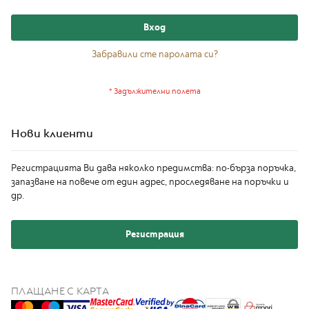
I
T
Вход
E
D
E
Забравили сте паролата си?
D
I
T
I
O
N
Нови клиенти
I
S
Регистрацията Ви дава няколко предимства: по-бърза поръчка,
P
запазване на повече от един адрес, проследяване на поръчки и
I
др.
R
A
Z
I
Регистрация
O
N
E
I
ПЛАЩАНЕ С КАРТА
T
A