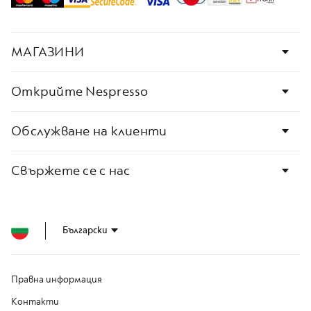
L
I
A
N
МАГАЗИНИ
A
W
Открийте Nespresso
O
R
L
D
Обслужване на клиенти
E
X
P
Свържете се с нас
L
O
R
A
T
Български
I
O
N
S
Правна информация
M
Контакти
A