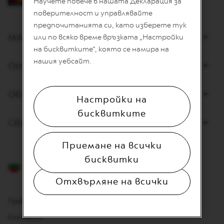
Научете повече в нашата Декларация за
L
I
поверителност и управлявайте
A
предпочитанията си, като изберете тук
N
МАГАЗИНИ
или по всяко време връзката „Настройки
A
на бисквитките“, която се намира на
W
нашия уебсайт.
Открийте Nespresso
O
R
L
D
Обслужване на клиенти
Настройки на
E
X
бисквитките
P
Свържете се с нас
L
O
R
Приемане на всички
A
бисквитки
T
Български
I
O
Отхвърляне на всички
N
S
Правна информация
M
Контакти
A