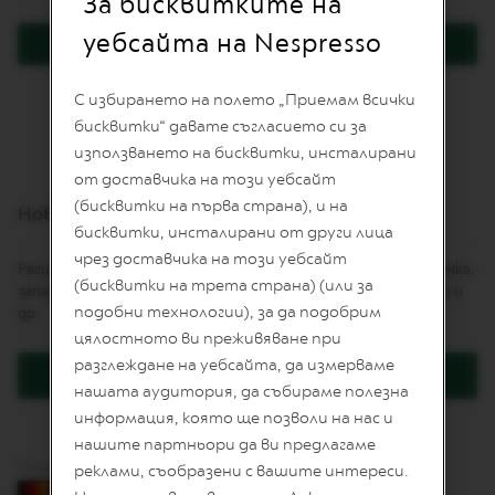
За бисквитките на
I
T
уебсайта на Nespresso
Вход
E
D
E
Забравили сте паролата си?
С избирането на полето „Приемам всички
D
I
бисквитки“ давате съгласието си за
T
използването на бисквитки, инсталирани
I
от доставчика на този уебсайт
O
N
(бисквитки на първа страна), и на
Нови клиенти
бисквитки, инсталирани от други лица
I
чрез доставчика на този уебсайт
S
Регистрацията Ви дава няколко предимства: по-бърза поръчка,
P
(бисквитки на трета страна) (или за
запазване на повече от един адрес, проследяване на поръчки и
I
подобни технологии), за да подобрим
др.
R
A
цялостното ви преживяване при
Z
разглеждане на уебсайта, да измерваме
I
Регистрация
O
нашата аудитория, да събираме полезна
N
информация, която ще позволи на нас и
E
нашите партньори да ви предлагаме
I
ПЛАЩАНЕ С КАРТА
T
реклами, съобразени с вашите интереси.
A