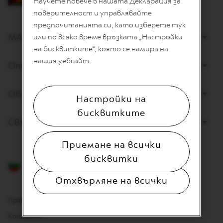
Научете повече в нашата Декларация за
L
I
поверителност и управлявайте
A
предпочитанията си, като изберете тук
N
МАГАЗИНИ
или по всяко време връзката „Настройки
A
на бисквитките“, която се намира на
W
нашия уебсайт.
Открийте Nespresso
O
R
L
D
Обслужване на клиенти
Настройки на
E
X
бисквитките
P
Свържете се с нас
L
O
R
Приемане на всички
A
бисквитки
T
Български
I
O
Отхвърляне на всички
N
S
Правна информация
M
Контакти
A