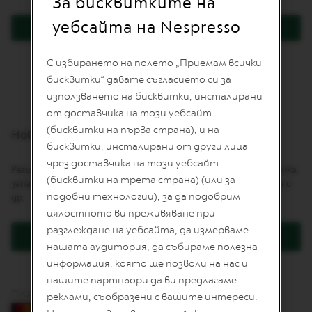
За бисквитките на
I
T
уебсайта на Nespresso
Вход
E
D
E
Забравили сте паролата си?
С избирането на полето „Приемам всички
D
I
бисквитки“ давате съгласието си за
T
използването на бисквитки, инсталирани
I
от доставчика на този уебсайт
O
N
(бисквитки на първа страна), и на
Нови клиенти
бисквитки, инсталирани от други лица
I
чрез доставчика на този уебсайт
S
Регистрацията Ви дава няколко предимства: по-бърза поръчка,
P
(бисквитки на трета страна) (или за
запазване на повече от един адрес, проследяване на поръчки и
I
подобни технологии), за да подобрим
др.
R
A
цялостното ви преживяване при
Z
разглеждане на уебсайта, да измерваме
I
Регистрация
O
нашата аудитория, да събираме полезна
N
информация, която ще позволи на нас и
E
нашите партньори да ви предлагаме
I
ПЛАЩАНЕ С КАРТА
T
реклами, съобразени с вашите интереси.
A