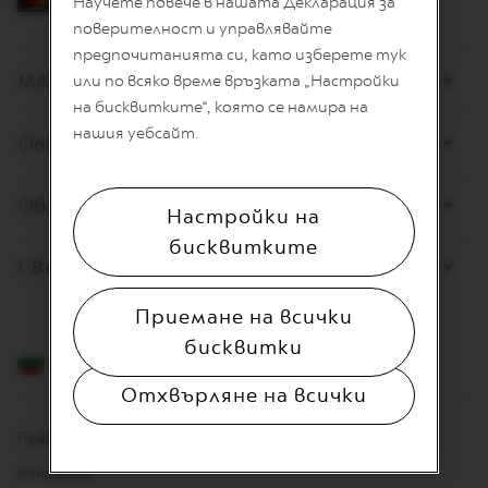
Научете повече в нашата Декларация за
L
I
поверителност и управлявайте
A
предпочитанията си, като изберете тук
N
МАГАЗИНИ
или по всяко време връзката „Настройки
A
на бисквитките“, която се намира на
W
нашия уебсайт.
Открийте Nespresso
O
R
L
D
Обслужване на клиенти
Настройки на
E
X
бисквитките
P
Свържете се с нас
L
O
R
Приемане на всички
A
бисквитки
T
Български
I
O
Отхвърляне на всички
N
S
Правна информация
M
Контакти
A