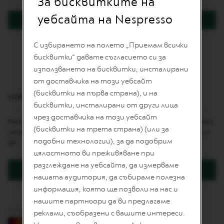
За бисквитките на
I
T
уебсайта на Nespresso
Вход
E
D
E
Забравили сте паролата си?
С избирането на полето „Приемам всички
D
I
бисквитки“ давате съгласието си за
T
използването на бисквитки, инсталирани
I
от доставчика на този уебсайт
O
N
(бисквитки на първа страна), и на
Нови клиенти
бисквитки, инсталирани от други лица
I
чрез доставчика на този уебсайт
S
Регистрацията Ви дава няколко предимства: по-бърза поръчка,
P
(бисквитки на трета страна) (или за
запазване на повече от един адрес, проследяване на поръчки и
I
подобни технологии), за да подобрим
др.
R
A
цялостното ви преживяване при
Z
разглеждане на уебсайта, да измерваме
I
Регистрация
O
нашата аудитория, да събираме полезна
N
информация, която ще позволи на нас и
E
нашите партньори да ви предлагаме
I
ПЛАЩАНЕ С КАРТА
T
реклами, съобразени с вашите интереси.
A