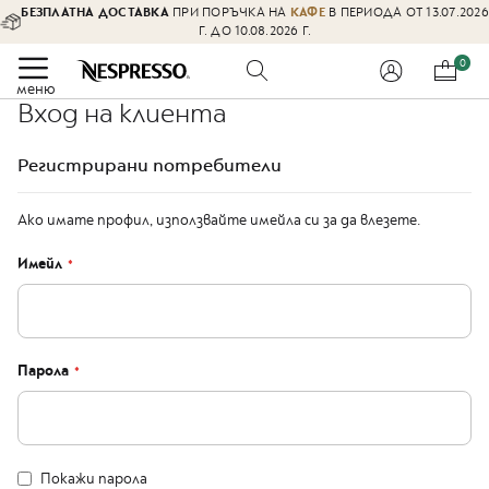
БЕЗПЛАТНА ДОСТАВКА
ПРИ ПОРЪЧКА НА
КАФЕ
В ПЕРИОДА ОТ 13.07.2026
Оферти
Г. ДО 10.08.2026 Г.
%
Прескачане
0
Кафе
към
меню
Вход на клиента
съдържаниет
O
r
Регистрирани потребители
i
g
i
Ако имате профил, използвайте имейла си за да влезете.
n
a
Имейл
l
к
а
п
с
у
Парола
л
и
L
I
Покажи парола
M