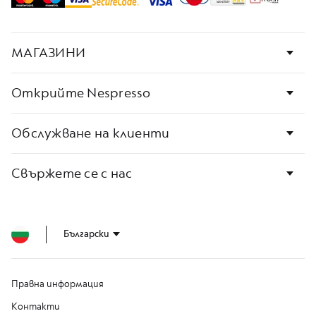
L
I
A
N
МАГАЗИНИ
A
W
Открийте Nespresso
O
R
L
D
Обслужване на клиенти
E
X
P
Свържете се с нас
L
O
R
A
T
Български
I
O
N
S
Правна информация
M
Контакти
A