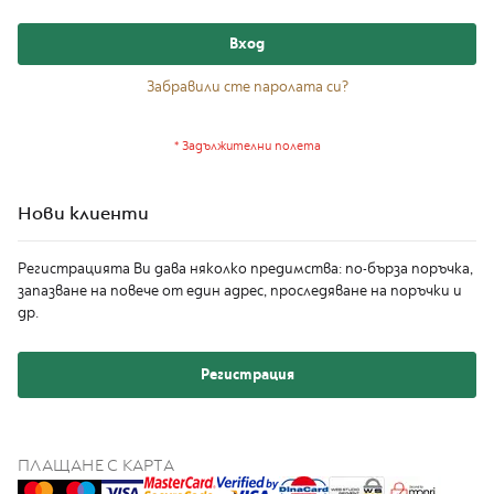
I
T
Вход
E
D
E
Забравили сте паролата си?
D
I
T
I
O
N
Нови клиенти
I
S
Регистрацията Ви дава няколко предимства: по-бърза поръчка,
P
запазване на повече от един адрес, проследяване на поръчки и
I
др.
R
A
Z
I
Регистрация
O
N
E
I
ПЛАЩАНЕ С КАРТА
T
A