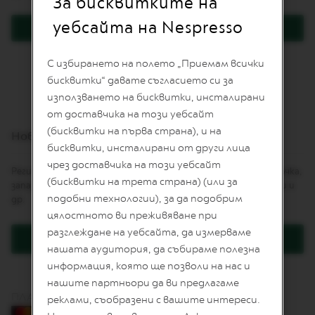
За бисквитките на
I
T
уебсайта на Nespresso
Вход
E
D
E
Забравили сте паролата си?
С избирането на полето „Приемам всички
D
I
бисквитки“ давате съгласието си за
T
използването на бисквитки, инсталирани
I
от доставчика на този уебсайт
O
N
(бисквитки на първа страна), и на
Нови клиенти
бисквитки, инсталирани от други лица
I
чрез доставчика на този уебсайт
S
Регистрацията Ви дава няколко предимства: по-бърза поръчка,
P
(бисквитки на трета страна) (или за
запазване на повече от един адрес, проследяване на поръчки и
I
подобни технологии), за да подобрим
др.
R
A
цялостното ви преживяване при
Z
разглеждане на уебсайта, да измерваме
I
Регистрация
O
нашата аудитория, да събираме полезна
N
информация, която ще позволи на нас и
E
нашите партньори да ви предлагаме
I
ПЛАЩАНЕ С КАРТА
T
реклами, съобразени с вашите интереси.
A