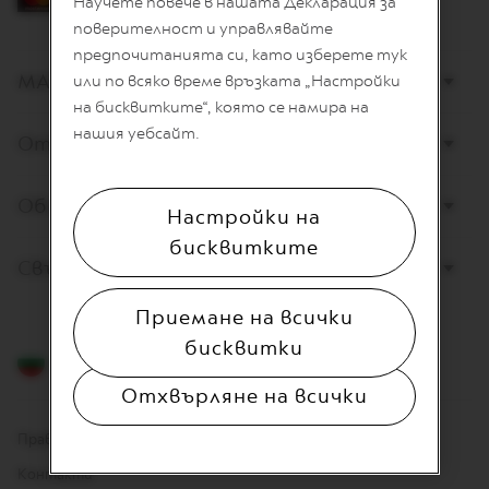
Научете повече в нашата Декларация за
L
I
поверителност и управлявайте
A
предпочитанията си, като изберете тук
N
МАГАЗИНИ
или по всяко време връзката „Настройки
A
на бисквитките“, която се намира на
W
нашия уебсайт.
Открийте Nespresso
O
R
L
D
Обслужване на клиенти
Настройки на
E
X
бисквитките
P
Свържете се с нас
L
O
R
Приемане на всички
A
бисквитки
T
Български
I
O
Отхвърляне на всички
N
S
Правна информация
M
Контакти
A