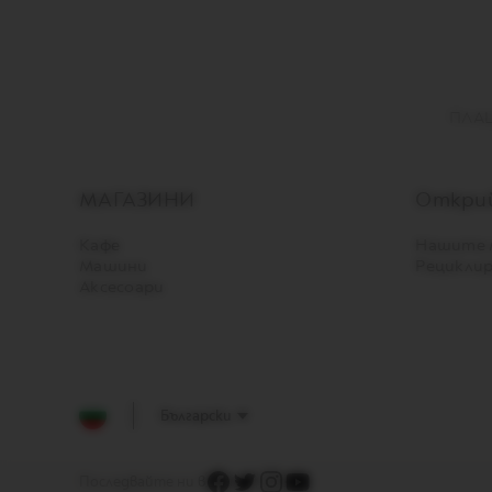
CITIZ
CITIZ
&
MILK
ПЛАЩ
CITIZ
PLATINUM
CITIZ
МАГАЗИНИ
Открий
PLATINUM
&
Кафе
Нашите 
MILK
Машини
Рецикли
LATTISIMA
Аксесоари
ONE
Vertuo
кафемашини
VERTUO
UP
Български
VERTUO
POP
Последвайте ни в
VERTUO