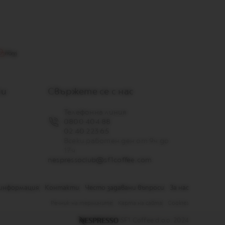
ти
Свържете се с нас
Телефонна линия
0800 404 88
02 40 223 65
Всеки работен ден от 9ч до
17ч
nespressoclub@sf1coffee.com
 информация
Контакти
Често задавани въпроси
За нас
Речник на термините
Карта на сайта
Cookies
SF1 Coffee d.o.o. 2024