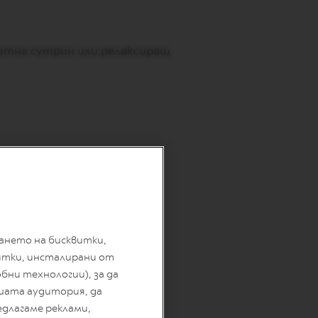
ютна сутрин или релаксиращ
ването на бисквитки,
витки, инсталирани от
бни технологии), за да
шата аудитория, да
едлагаме реклами,