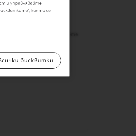
ст и управлявайте
бисквитките“, която се
й-високата степен). Затворете
всички бисквитки
ниското ниво). Затворете