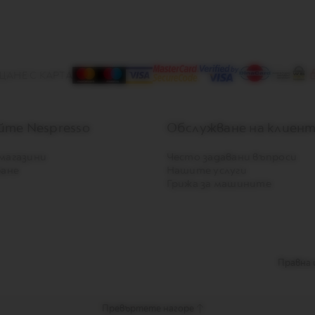
АНЕ С КАРТА
те Nespresso
Обслужване на клиен
магазини
Често задавани въпроси
ране
Нашите услуги
Грижа за машините
Правна
Превъртете нагоре