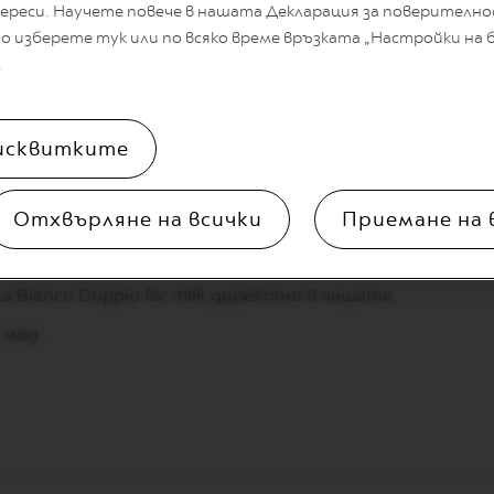
ереси. Научете повече в нашата Декларация за поверително
 изберете тук или по всяко време връзката „Настройки на 
.
иректно в устройството Nespresso Aeroccino (до на
исквитките
а за горещо мляко.
а чаша Alto Mug и налейте горещото мляко отгоре.
Отхвърляне на всички
Приемане на 
мляко в устройството Nespresso Aeroccino (до най-
а за млечна пяна. Налейте млечната пяна в чашата.
 Bianco Doppio for milk директно в чашата.
 мед.