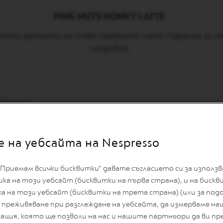
PINE NUTS HONEY LATTE
ютни аромати на това прекрасно лате. Идеално за у
следобед.
 капсула
 на уебсайта на Nespresso
Приемам всички бисквитки“ давате съгласието си за използ
а на този уебсайт (бисквитки на първа страна), и на биск
ка на този уебсайт (бисквитки на трета страна) (или за подо
преживяване при разглеждане на уебсайта, да измерваме на
ция, която ще позволи на нас и нашите партньори да ви пр
occino