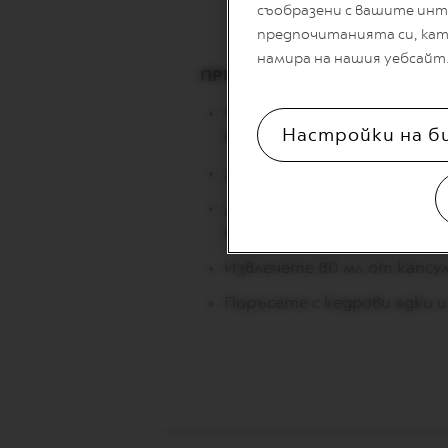
VERTUO
съобразени с вашите инт
DECAFFEINATO
предпочитанията си, като
VERTUO
намира на нашия уебсайт
MASTER
ПРИГОТВЯНЕ:
ORIGIN
Изсипете студено мляко д
VERTUO
Настройки на б
капака и натиснете бутон
CARAFE
Добавете мед на дъното н
CHECK
OUT
Добавете отново студено 
GIFT
капака и натиснете бутон
VERTUO
WRAPS
Извлечете 80 мл от капсула
Машини
Поръсете с кедрови ядки и
Original
кафемашини
ESSENZA
MINI
INISSIA
PIXIE