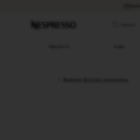
Оферти
БЕЗП
%
Кафе
Original
Търсене
капсули
LIMITED
EDITION
Оферти %
Кафе
ISPIRAZIONE
ITALIANA
WORLD
EXPLORATIONS
Вижте всички рецепти
MASTER
ORIGINS
ORIGINAL
BARISTA
CREATIONS
DECAFFEINATO
Vertuo