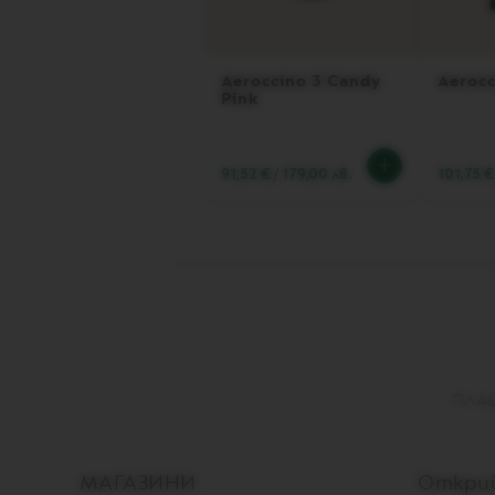
CITIZ
CITIZ
&
Aeroccino 3 Candy
Aerocc
MILK
Pink
CITIZ
PLATINUM
91,52 €
/
179,00 лв.
101,75 €
CITIZ
PLATINUM
&
MILK
LATTISIMA
ONE
Vertuo
кафемашини
VERTUO
ПЛАЩ
UP
VERTUO
POP
МАГАЗИНИ
Открий
VERTUO