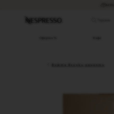
Оферти
БЕЗП
%
Кафе
Original
Търсене
капсули
LIMITED
EDITION
Оферти %
Кафе
ISPIRAZIONE
ITALIANA
WORLD
EXPLORATIONS
Вижте всички рецепти
MASTER
ORIGINS
ORIGINAL
BARISTA
CREATIONS
DECAFFEINATO
Vertuo