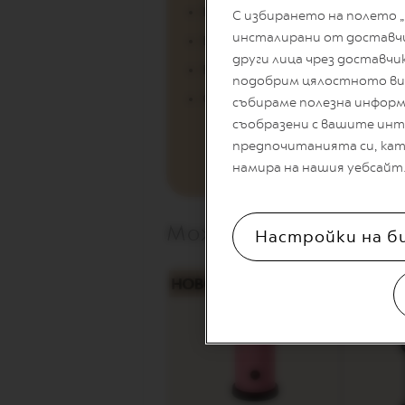
VERTUO
Кленов сироп - 20 мл
С избирането на полето „
DECAFFEINATO
инсталирани от доставчик
Бариста овесено мляко - 120 м
VERTUO
други лица чрез доставчи
MASTER
Pumpkin Spice Cake Coffee - 1 к
подобрим цялостното ви 
ORIGIN
Смлян бахар, подправка
събираме полезна информа
VERTUO
съобразени с вашите инт
CARAFE
предпочитанията си, като
CHECK
намира на нашия уебсайт
OUT
GIFT
VERTUO
Може да ви потрябв
Настройки на б
WRAPS
Машини
Original
кафемашини
ESSENZA
MINI
INISSIA
PIXIE