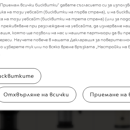
СТЪПКА 1:
Изсипете 20 мл т
Приемам всички бисквитки“ давате съгласието си за използ
своя
Aeroccino
3
уред и стар
а на този уебсайт (бисквитки на първа страна), и на биск
л
СТЪПКА 2:
Пригответе 80 
ка на този уебсайт (бисквитки на трета страна) (или за подо
апсула
чаша, използвайки режима
C
преживяване при разглеждане на уебсайта, да измерваме на
бутона за кафе, цветът ще 
ция, която ще позволи на нас и нашите партньори да ви пр
екстракцията ще започне.
ереси. Научете повече в нашата Декларация за поверително
СТЪПКА 3:
Изсипете млечна
 изберете тук или по всяко време връзката „Настройки на 
СТЪПКА 4:
Поръсете със смл
.
а:
исквитките
Отхвърляне на всички
Приемане на 