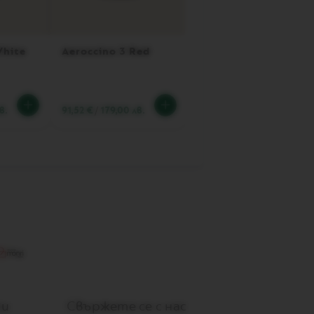
White
Aeroccino 3 Red
в.
91,52 €
/
179,00 лв.
ти
Свържете се с нас