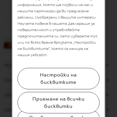
L
информация, която ще позволи на нас и
I
нашите партньори да ви предлагаме
A
N
реклами, съобразени с вашите интереси.
A
Научете повече в нашата Декларация за
W
поверителност и управлявайте
O
предпочитанията си, като изберете тук
R
ПЛАЩАНЕ С КАРТА
или по всяко време връзката „Настройки
L
D
на бисквитките“, която се намира на
E
нашия уебсайт.
X
P
МАГАЗИНИ
L
O
R
Настройки на
A
Открийте Nespresso
бисквитките
T
I
O
Обслужване на клиенти
N
Приемане на всички
S
бисквитки
Свържете се с нас
M
A