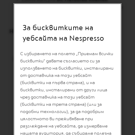
I
Hazlenut
50 ml овесено мляко15 гр мед5 гр
T
E
натрошени лешници
D
E
За бисквитките на
D
НЕОБХОДИМО ВИ Е
:
I
уебсайта на Nespresso
T
Чаша Vertuo MugПлитък съд
I
O
С избирането на полето „Приемам всички
N
ПРИГОТВЯНЕ:
бисквитки“ давате съгласието си за
I
използването на бисквитки, инсталирани
Поставете натрошените лешници в
S
от доставчика на този уебсайт
P
плосък съд/чиния; поставете мед по
I
(бисквитки на първа страна), и на
ръба начашата. Потопете ръба на
R
бисквитки, инсталирани от други лица
A
чашата в натрошените лешници. На
Z
чрез доставчика на този уебсайт
дъното на чашата налейте мед, след
I
(бисквитки на трета страна) (или за
O
това налейте и студеното овесено
подобни технологии), за да подобрим
N
мляко.Извлечете 230ml капсула BC
E
цялостното ви преживяване при
I
Flavoured Roasted Hazelnut директно в
разглеждане на уебсайта, да измерваме
T
чашата.
A
нашата аудитория, да събираме полезна