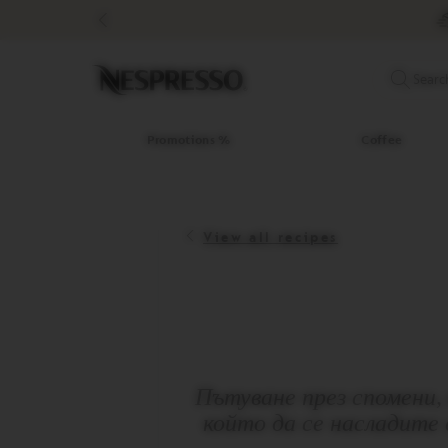
Promotions
%
Coffee
Original
Searc
Line
Coffee
LIMITED
Promotions %
Coffee
EDITION
ISPIRAZIONE
ITALIANA
View all recipes
WORLD
EXPLORATIONS
MASTER
ORIGINS
ORIGINAL
BARISTA
CREATIONS
Пътуване през спомени, 
DECAFFEINATO
който да се насладите