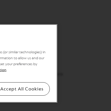
 (or similar technologies) in
rmation to allow us and our
 set your preferences by
tion
приготвили с помощта на дюзата
Accept All Cookies
ната пяна, за да завършите