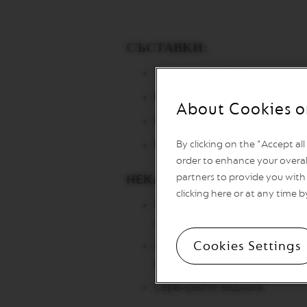
Vertuo
Line
Coffee
VERTUO
СЪСТАВКИ:
LIMITED
EDITION
1 капсула Capriccio
VERTUO
Шоколад с мента After Eigh
RISTRETTO
About Cookies o
Мляко 20 мл
VERTUO
ESPRESSO
Парче шоколадова нуга
By clicking on the "Accept al
VERTUO
order to enhance your overal
DOUBLE
partners to provide you with 
НЕКА ДА ГО ПРИГОТВИМ:
ESPRESSO
clicking here or at any time b
Пригответе кафето в чаша з
VERTUO
GRAN
за пара на вашата Nespress
LUNGO
Cookies Settings
Поръсете с шоколадови стър
VERTUO
напитката.
MUG
Сервирайте веднага.
VERTUO
BARISTA