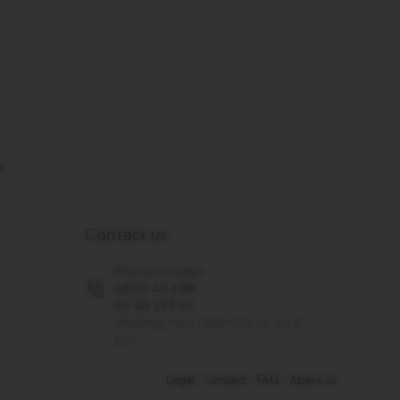
Contact us
Phone number
0800 404 88
02 40 223 65
Working hours from 9 a.m. to 5
p.m
Legal
Contact
FAQ
About us