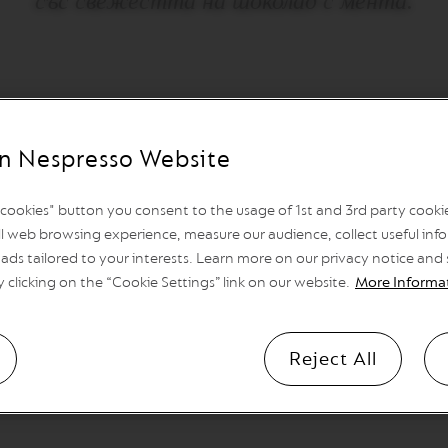
със свежестта на шоколад с мента.
t®
n Nespresso Website
l cookies" button you consent to the usage of 1st and 3rd party cookies
l web browsing experience, measure our audience, collect useful info
ads tailored to your interests. Learn more on our privacy notice and
y clicking on the “Cookie Settings” link on our website.
More Informa
а капучино.
Напълнете кафето с млечна пяна, която сте 
o машина или системата за разпенване
Aeroccino
.
Reject All
готини нуга и добавете After Eight® шоколад към млеч