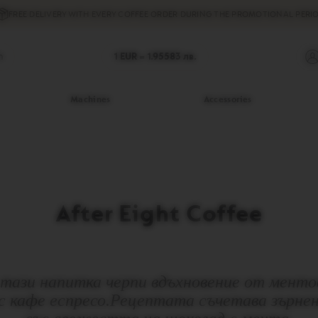
FREE DELIVERY
WITH EVERY COFFEE ORDER DURING THE PROMOTIONAL PERIO
h
1 EUR =
1.95583
лв.
Machines
Accessories
After Eight Coffee
тази напитка черпи вдъхновение от ментов
 с кафе еспресо.Рецептата съчетава зърнен