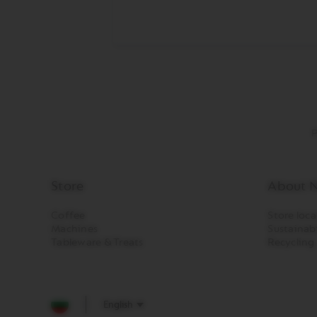
CREATIONS
VERTUO
DECAFFEINATO
VERTUO
MASTER
ORIGIN
VERTUO
CARAFE
P
CHECK
OUT
GIFT
Store
About N
VERTUO
WRAPS
Coffee
Store loca
Machines
Sustainabi
Machines
Tableware & Treats
Recycling
ORIGINAL
LINE
MACHINES
ESSENZA
English
MINI