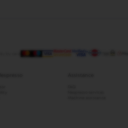
ay by card
espresso
Assistance
tor
FAQ
lity
Nespresso services
Machine assistance