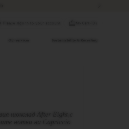
D.
Skip
My Cart
(
0
)
Please sign in to your account
to
Content
Our services
Sustainability & Recycling
ия шоколад After Eight,с
ите нотки на Capriccio