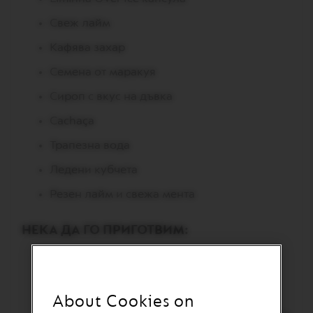
L
I
Свеж лайм
M
I
Кафява захар
T
E
Семена от маракуя
D
E
Сироп с вкус на дъвка
D
I
Cachaça
T
I
Трапезна вода
O
N
Ледени кубчета
I
Резен лайм и свежа мента
S
P
I
НЕКА ДА ГО ПРИГОТВИМ:
R
A
В чаша View Recipe поставете 8 кубчета
Z
лайм (60 г) и 8 г кафява захар и кафява
I
O
захар и разбъркайте добре.
About Cookies on
N
E