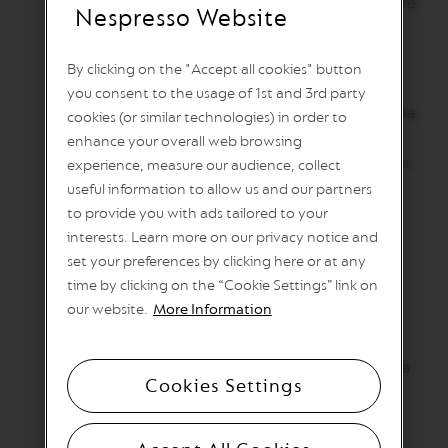
Разрежете маракуя наполовина и извадете
I
Nespresso Website
семките, поставете ги в чашата заедно с 4
T
A
кубчета лед (30 г всяко) и 2 г сироп от
L
By clicking on the "Accept all cookies" button
дъвка.
I
you consent to the usage of 1st and 3rd party
A
Добавете 40 ml Cachaça и 20 ml негазирана
N
cookies (or similar technologies) in order to
A
вода и разбъркайте, докато семената на
enhance your overall web browsing
лайм и маракуя изплуват на повърхността.
experience, measure our audience, collect
W
O
useful information to allow us and our partners
В шейкър добавете кубче лед и след това
R
to provide you with ads tailored to your
L
пригответе 40 мл Liminha Over Ice върху
D
interests. Learn more on our privacy notice and
него. Затворете добре шейкъра и
E
set your preferences by clicking here or at any
X
разклатете енергично.
time by clicking on the “Cookie Settings” link on
P
L
Внимателно изсипете охладеното кафе в
our website.
More Information
O
чашата, върху останалите съставки.
R
A
Гарнирайте с резен лайм и листенца мента
T
Cookies Settings
I
O
N
S