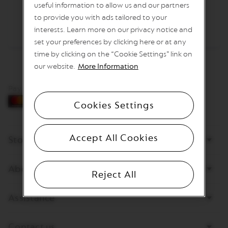
отгоре.
useful information to allow us and our partners
I
T
to provide you with ads tailored to your
A
interests. Learn more on our privacy notice and
L
I
set your preferences by clicking here or at any
A
time by clicking on the “Cookie Settings” link on
N
A
our website.
More Information
W
Pay by card
O
R
Cookies Settings
L
D
E
Accept All Cookies
X
Store
P
L
O
About Nespresso
R
Reject All
A
T
Assistance
I
O
N
S
Contact us