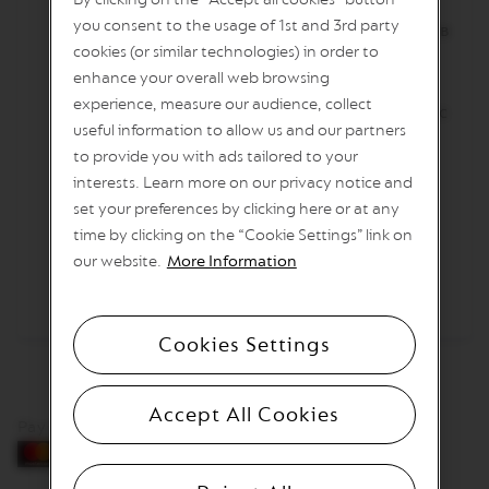
освободите аромата и я добавете в
I
you consent to the usage of 1st and 3rd party
чашата.Извлечете 40ml от Freddo Intenso в
T
A
cookies (or similar technologies) in order to
шейкър, добавете 2 кубчета лед и
L
enhance your overall web browsing
разклатете енергично в продължение на
I
experience, measure our audience, collect
A
10 секунди, докато кафето стане светло и с
N
useful information to allow us and our partners
пяна.Налейте кафето в чашата директно
A
to provide you with ads tailored to your
върху останалите съставки.Откъснете
interests. Learn more on our privacy notice and
W
стръкче пресен розмарин и го поставете
O
set your preferences by clicking here or at any
R
върху напитката заедно с портокалова
time by clicking on the “Cookie Settings” link on
L
кора
D
our website.
More Information
E
X
P
L
Cookies Settings
O
R
A
T
Accept All Cookies
I
Pay by card
O
N
S